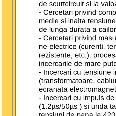
de scurtcircuit si la val
- Cercetari privind com
medie si inalta tensiune 
de lunga durata a cailor
- Cercetari privind masur
ne-electrice (curenti, te
rezistente, etc.), proce
incercarile de mare put
- Incercari cu tensiune 
(transformatoare, cablur
ecranata electromagnet
- Incercari cu impuls d
(1.2µs/50µs ) si unda ta
tensiuni de pana la 420