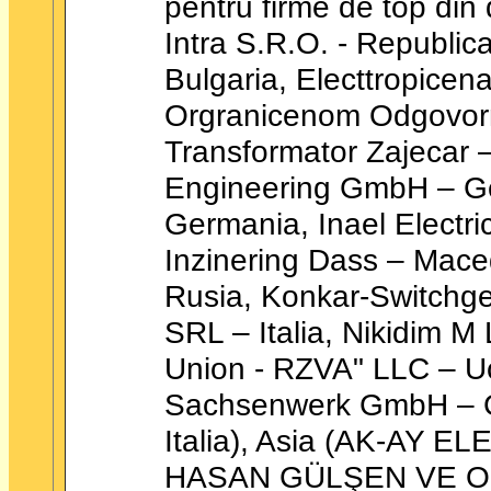
pentru firme de top din
Intra S.R.O. - Republic
Bulgaria, Electtropicen
Orgranicenom Odgovor
Transformator Zajecar 
Engineering GmbH – Ge
Germania, Inael Electri
Inzinering Dass – Mac
Rusia, Konkar-Switchge
SRL – Italia, Nikidim M 
Union - RZVA" LLC – Uc
Sachsenwerk GmbH – Ger
Italia), Asia (AK-AY E
HASAN GÜLŞEN VE ORT 