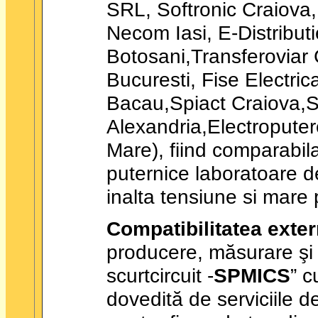
SRL, Softronic Craiova,
Necom Iasi, E-Distributi
Botosani,Transferoviar 
Bucuresti, Fise Electri
Bacau,Spiact Craiova,Sp
Alexandria,Electropute
Mare), fiind comparabil
puternice laboratoare d
inalta tensiune si mare 
Compatibilitatea extern
producere, măsurare şi î
scurtcircuit -
SPMICS
” c
dovedită de serviciile d