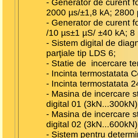
- Generator de curent 
2000 µs/±1,8 kA; 2800 
- Generator de curent f
/10 µs±1 µS/ ±40 kA; 8
- Sistem digital de dia
parţiale tip LDS 6;
- Statie de incercare t
- Incinta termostatata 
- Incinta termostatata 
- Masina de incercare st
digital 01 (3kN...300kN)
- Masina de incercare st
digital 02 (3kN...600kN)
- Sistem pentru determi