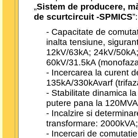
„
Sistem de producere, măs
de scurtcircuit -SPMICS
”:
- Capacitate de comutat
inalta tensiune, sigura
12kV/63kA; 24kV/50kA; 3
60kV/31.5kA (monofaza
- Incercarea la curent d
135kA/330kAvarf (trifa
- Stabilitate dinamica la
putere pana la 120MVA
- Incalzire si determina
transformare: 2000kVA;
- Incercari de comutatie