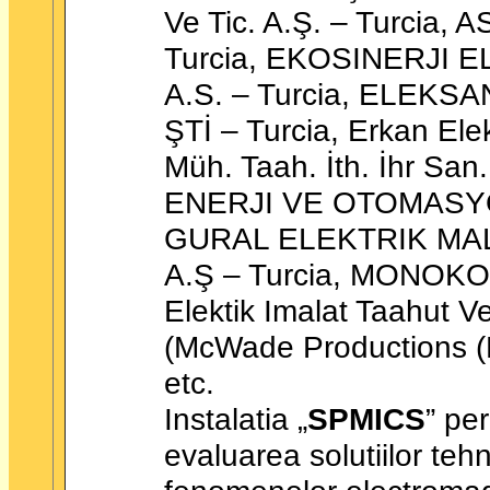
Ve Tic. A.Ş. – Turci
Turcia, EKOSINERJI 
A.S. – Turcia, ELEKS
ŞTİ – Turcia, Erkan Ele
Müh. Taah. İth. İhr Sa
ENERJI VE OTOMASYON
GURAL ELEKTRIK MA
A.Ş – Turcia, MONOKO
Elektik Imalat Taahut V
(McWade Productions (
etc.
Instalatia „
SPMICS
” pe
evaluarea solutiilor teh