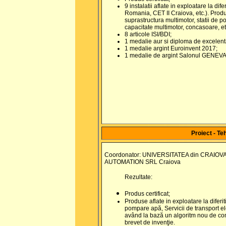
9 instalatii aflate in exploatare la dif
Romania, CET II Craiova, etc.). Produs
suprastructura multimotor, statii de 
capacitate multimotor, concasoare, 
8 articole ISI/BDI;
1 medalie aur si diploma de excelen
1 medalie argint Euroinvent 2017;
1 medalie de argint Salonul GENEVA
Proiect - Te
Coordonator: UNIVERSITATEA din CRAIOVA 
AUTOMATION SRL Craiova
Rezultate:
Produs certificat;
Produse aflate in exploatare la diferit
pompare apă, Servicii de transport el
având la bază un algoritm nou de com
brevet de invenţie.