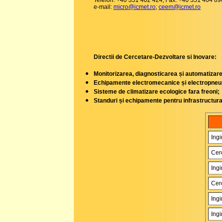
Telefon: +40 351 402 424; Fax: +40 351 404 89
e-mail:
micro@icmet.ro
;
ceem@icmet.ro
Directii de Cercetare-Dezvoltare si Inovare:
Monitorizarea, diagnosticarea și automatizar
Echipamente electromecanice și electropneu
Sisteme de climatizare ecologice fara freoni;
Standuri și echipamente pentru infrastructura
Ingi
Cerc
Ingi
Cerc
Ingi
Ing