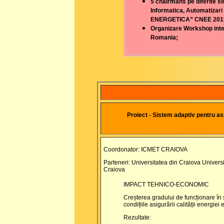
5 chairmans pe diferite se
Informatica, Automatizar
ENERGETICA” CNEE 2015
Organizare Workshop inter
Romania;
Proiect - Sistem adaptiv pentru asig
Coordonator: ICMET CRAIOVA
Parteneri: Universitatea din Craiova Unive
Craiova
IMPACT TEHNICO-ECONOMIC
Creșterea gradului de funcționare în s
condițiile asigurării calității energiei e
Rezultate: