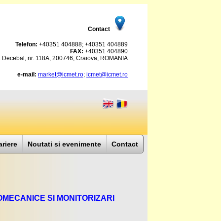
Contact
Telefon:
+40351 404888; +40351 404889
FAX:
+40351 404890
. Decebal, nr. 118A, 200746, Craiova, ROMANIA
e-mail:
market@icmet.ro
;
icmet@icmet.ro
ariere
Noutati si evenimente
Contact
ECANICE SI MONITORIZARI