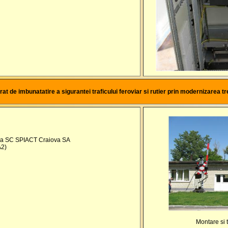
at de imbunatatire a sigurantei traficului feroviar si rutier prin modernizarea tre
c la SC SPIACT Craiova SA
A2)
Montare si t