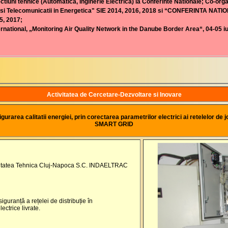
ctiuni tehnice (Automatica, Inginerie Electrica) la Conferinte Nationale; Co-or
i si Telecomunicatii in Energetica" SIE 2014, 2016, 2018 si “CONFERINTA NAT
, 2017;
national, „Monitoring Air Quality Network in the Danube Border Area“, 04-05 i
Activitatea de Cercetare-Dezvoltare si Inovare
urarea calitatii energiei, prin corectarea parametrilor electrici ai retelelor de j
SMART GRID
rsitatea Tehnica Cluj-Napoca S.C. INDAELTRAC
iguranță a rețelei de distribuție în
lectrice livrate.