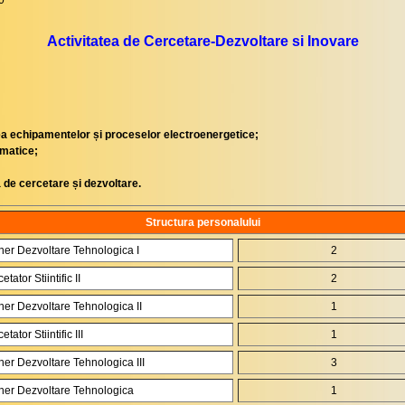
0
Activitatea de Cercetare-Dezvoltare si Inovare
ea echipamentelor și proceselor electroenergetice;
matice;
 de cercetare și dezvoltare.
Structura personalului
ner Dezvoltare Tehnologica I
2
etator Stiintific II
2
ner Dezvoltare Tehnologica II
1
etator Stiintific III
1
ner Dezvoltare Tehnologica III
3
iner Dezvoltare Tehnologica
1