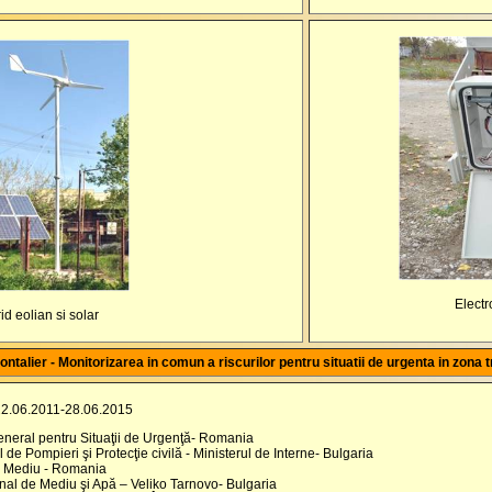
Electr
id eolian si solar
ontalier - Monitorizarea in comun a riscurilor pentru situatii de urgenta in zona 
22.06.2011-28.06.2015
eral pentru Situaţii de Urgenţă- Romania
 Pompieri şi Protecţie civilă - Ministerul de Interne- Bulgaria
 Mediu - Romania
l de Mediu şi Apă – Veliko Tarnovo- Bulgaria