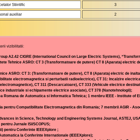
etator Stiintific
3
onal auxiliar
2
ii vizibilitatii:
roup A2.42 CIGRE (International Council on Large Electric Systems), “Transfor
tete Tehnice ASRO: CT 3 (Transformatoare de putere) CT 8 (Aparataj electric de
nice ASRO: CT 3: (Transformatoare de putere), CT 8 (Aparataj electric de inalta 
bilitate electromagnetica si perturbatii radioelectrice), CT 31: Incalzire electri
electromagnetice), CT 311 (Descarcatoare), CT 333 (Vehicule electrice destinate
ice industriale si echipamente electrice asociate), CT 378 (Nanotehnologii);
ea Romana de Automatica si Informatica Tehnica; 1 menbru IEEE - Institute of El
 pentru Compatibilitate Electromagnetica din Romania; 7 membrii AGIR - Asocia
 Advances in Science, Technology and Engineering Systems Journal, ASTEJ, U
 pentru Jurnale ISI/SCOPUS;
) pentru Conferinte IEEEXplore ;
utomatica la Conferinte Internationale (IEEEXplore);