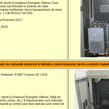
eriti clienti (Complexul Energetic Oltenia, Ford
ele sunt folosite la sisteme de rotire
pompare multimotor, benzi transportoare de mare
etc. 1 CBI-RO131719 (A0);
ta Proinvent 2017;
 2019.
hnici de comandă numerică şi hibridă a convertizoarelor pentru acţionări regla
Parteneri: ICMET Craiova SC CESI
i clienti (Complexul Energetic Oltenia, Staţii de
ectric urban, etc.). Echipamentele sunt realizate
andă şi control care face obiectul unei cereri de