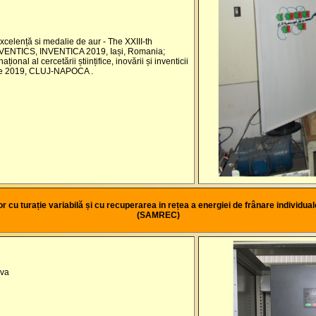
elență si medalie de aur - The XXIII-th
ENTICS, INVENTICA 2019, Iași, Romania;
onal al cercetării științifice, inovării și inventicii
tie 2019, CLUJ-NAPOCA .
 cu turație variabilă și cu recuperarea in rețea a energiei de frânare individuale, 
(SAMREC)
ova