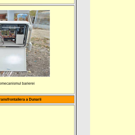
omecanismul barierei
transfrontaliera a Dunarii