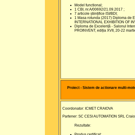
Model functional;
1 CBI, nr.A/00692/21.09.2017 ;
7 articole științifice ISI/BDI;
1 Masa rotunda (2017) Diploma de Exc
INTERNATIONAL EXHIBITION OF INV
Diploma de Excelență - Salonul Internați
PROINVENT, ediția XVII, 20-22 mar
Proiect - Sistem de actionare multi-motor
Coordonator: ICMET CRAIOVA
Partener: SC CESI AUTOMATION SRL Crai
Rezultate:
Produs certificat;