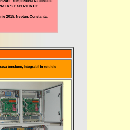
ganizare "Simpozionul National de
IONALA SI EXPOZITIA DE
unie 2015, Neptun, Constanta,
oasa tensiune, integrabil in retelele