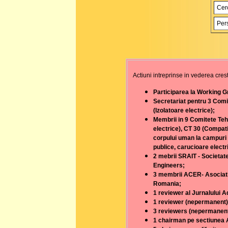
Cerc
Pers
Actiuni intreprinse in vederea crester
Participarea la Working G
Secretariat pentru 3 Comi
(Izolatoare electrice);
Membrii in 9 Comitete Teh
electrice), CT 30 (Compati
corpului uman la campuri 
publice, carucioare electr
2 mebrii SRAIT - Societat
Engineers;
3 membrii ACER- Asociatia
Romania;
1 reviewer al Jurnalului
1 reviewer (nepermanent)
3 reviewers (nepermanenti
1 chairman pe sectiunea A