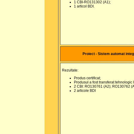
1 CBI-RO131302 (A1);
1 articol BDI.
Proiect - Sistem automat integr
Rezultate:
Produs certificat;
Produsul a fost transferat tehnologi
2 CBI: RO130761 (A2); RO130762 (
2 articole BDI